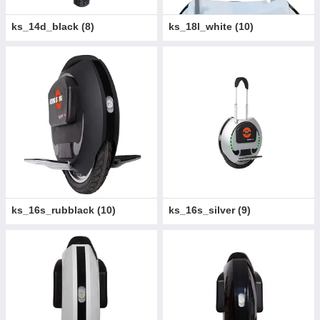
ks_14d_black
(
8
)
ks_18l_white
(
10
)
ks_16s_rubblack
(
10
)
ks_16s_silver
(
9
)