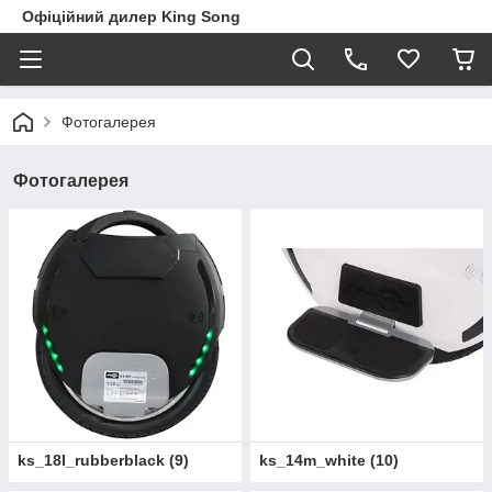
Офіційний дилер King Song
Фотогалерея
Фотогалерея
ks_18l_rubberblack
(
9
)
ks_14m_white
(
10
)