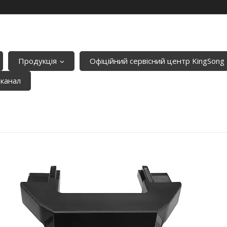
Продукція
Офіційний сервісний центр KingSong
-канал