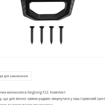
ія для замовлення
учка моноколеса KingSong F22. Комплект.
, що для якісної заміни радимо звернутися у наш Сервісний Цент
уємо та ремонтуємо моноколеса.