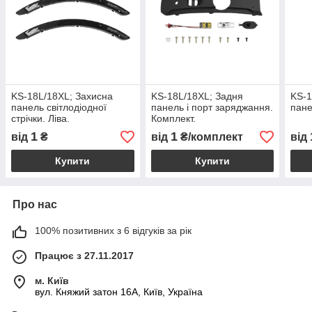
KS-18L/18XL; Захисна
KS-18L/18XL; Задня
KS-1
панель світлодіодної
панель і порт заряджання.
пане
стрічки. Ліва.
Комплект.
1
1
від
₴
від
₴/комплект
від
Купити
Купити
Про нас
100% позитивних з 6 відгуків за рік
Працює з 27.11.2017
м. Київ
вул. Княжий затон 16А, Київ, Україна