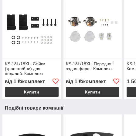
KS-18L/18XL; Стійки
KS-18L/18XL; Передня і
KS-1
(кронштейни) для
задня фара . Комплект.
Ком
педалей. Комплект
1
1
1 5
від
₴/комплект
від
₴/комплект
Купити
Купити
Подібні товари компанії