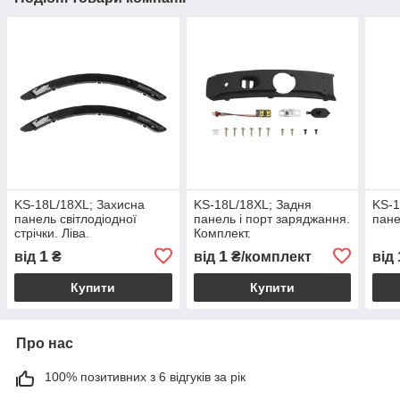
KS-18L/18XL; Захисна
KS-18L/18XL; Задня
KS-1
панель світлодіодної
панель і порт заряджання.
пане
стрічки. Ліва.
Комплект.
1
1
від
₴
від
₴/комплект
від
Купити
Купити
Про нас
100% позитивних з 6 відгуків за рік