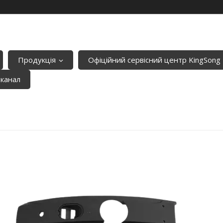
Продукція
Офіційний сервісний центр KingSong
-канал