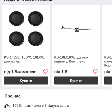
KS-14D/S, 16S/X, 18L/XL.
KS-18L/18XL; Датчик
KS-1
Динаміки.
підйому. Комплект.
пане
Ком
1
1
від
₴/комплект
від
₴
від
Купити
Купити
Про нас
100% позитивних з 6 відгуків за рік