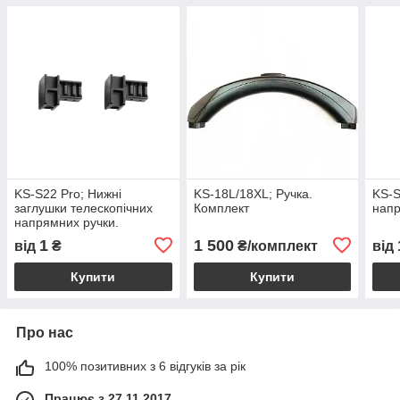
KS-S22 Pro; Нижні
KS-18L/18XL; Ручка.
KS-S
заглушки телескопічних
Комплект
напр
напрямних ручки.
1
1 500
від
₴
₴/комплект
від
Купити
Купити
Про нас
100% позитивних з 6 відгуків за рік
Працює з 27.11.2017