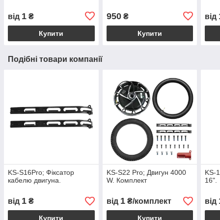
1
950
від
₴
₴
від
Купити
Купити
Подібні товари компанії
KS-S16Pro; Фіксатор
KS-S22 Pro; Двигун 4000
KS-1
кабелю двигуна.
W. Комплект
16".
1
1
від
₴
від
₴/комплект
від
Купити
Купити