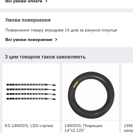
Всі умови оплати
Умови повернення
Повернення товару впродовж 14 днів за рахунок покупця
Всі умови повернення
З цим товаром також замовляють
KS-14M/D/S; LED-стрічка
14M/D/S; Покришка
14M/
14"х2.125"
напр