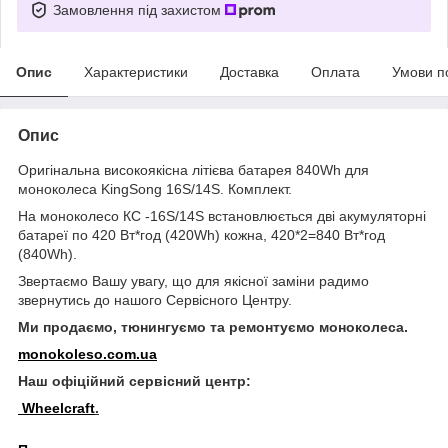
Замовлення під захистом
Опис
Характеристики
Доставка
Оплата
Умови п
Опис
Оригінальна високоякісна літієва батарея 840Wh для
моноколеса KingSong 16S/14S. Комплект.
На моноколесо КС -16S/14S встановлюється дві акумуляторні
батареї по 420 Вт*год (420Wh) кожна, 420*2=840 Вт*год
(840Wh).
Звертаємо Вашу увагу, що для якісної заміни радимо
звернутись до нашого Сервісного Центру.
Ми продаємо, тюнингуємо та ремонтуємо моноколеса.
monokoleso.com.ua
Наш офіційний сервісний центр:
Wheelcraft
.