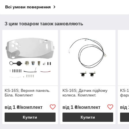
Всі умови повернення
З цим товаром також замовляють
KS-16S; Верхня панель.
KS-16S; Датчик підйому
KS-1
Біла. Комплект
колеса. Комплект.
фара
1
1
від
₴/комплект
від
₴/комплект
від
Купити
Купити