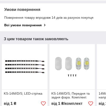
Умови повернення
Повернення товару впродовж 14 днів за рахунок покупця
Всі умови повернення
З цим товаром також замовляють
KS-14M/D/S; LED-стрічка
KS-14M/D/S; Передня та
14M/
задня фара. Комплект.
напр
1
1
від
₴
від
₴/комплект
від