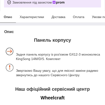
Замовлення під захистом
Опис
Характеристики
Доставка
Оплата
Умови п
Опис
Панель корпусу
Задня панель корпусу із роз'ємом GX12-3 моноколеса
KingSong 14M/D/S. Комплект
Звертаємо Вашу увагу, що для якісної заміни радимо
звернутись до нашого Сервісного Центру.
Наш офіційний сервісний центр
Wheelcraft