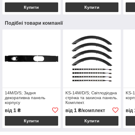
Купити
Купити
Подібні товари компанії
14M/D/S; Задня
KS-14M/D/S; Світлодіодна
KS-1
декоративна панель
стрічка та захисна панель.
корп
корпусу
Комплект.
1
1
від
₴
від
₴/комплект
від
Купити
Купити