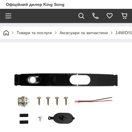
Офіційний дилер King Song
Товари та послуги
Аксесуари та запчастини
14M/D/S