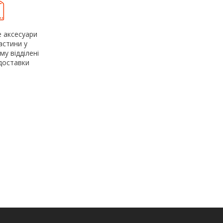
 аксесуари
астини у
у відділені
доставки