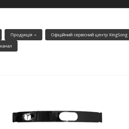
Продукція
Офіційний сервісний центр KingSong
-канал