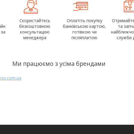
Скористайтесь
Оплатіть покупку
Отримайте
айн
безкоштовною
банківською картою,
та запч
 за
консультацією
готівкою чи
найближчом
менеджера
післяплатою
служби 
Ми працюємо з усіма брендами
eso.com.ua