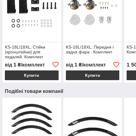
KS-18L/18XL; Стійки
KS-18L/18XL; Передня і
KS-1
(кронштейни) для
задня фара . Комплект.
Ком
педалей. Комплект
1
1
1 5
від
₴/комплект
від
₴/комплект
Купити
Купити
Подібні товари компанії