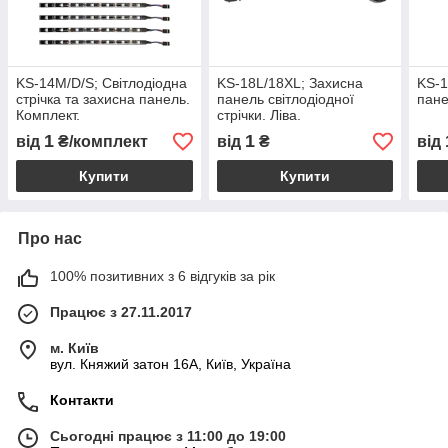
KS-14M/D/S; Світлодіодна
KS-18L/18XL; Захисна
KS-1
стрічка та захисна панель.
панель світлодіодної
пане
Комплект.
стрічки. Ліва.
1
1
від
₴/комплект
від
₴
від
Купити
Купити
Про нас
100% позитивних з 6 відгуків за рік
Працює з 27.11.2017
м. Київ
вул. Княжий затон 16А, Київ, Україна
Контакти
Сьогодні працює з 11:00 до 19:00