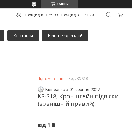
Кошик
+380 (63) 617-25-99
+380 (63) 311-21-20
Контакти
Більше брендів!
Під замовлення
Код:
KS-S18
Відправка з 01 серпня 2027
KS-S18; Кронштейн підвіски
(зовнішній правий).
від
1 ₴