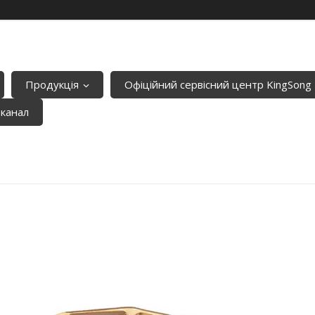
Продукція
Офіційний сервісний центр KingSong
-канал