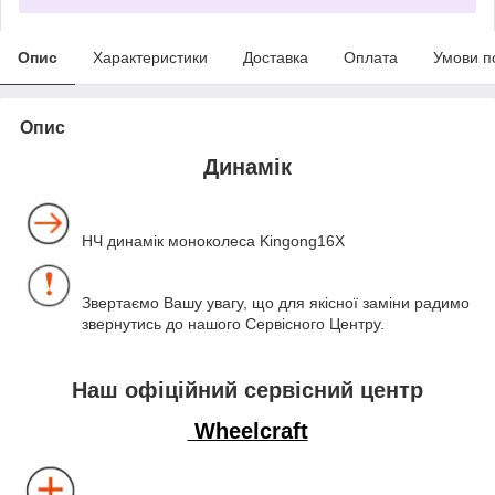
Опис
Характеристики
Доставка
Оплата
Умови п
Опис
Динамік
НЧ динамік моноколеса Kingong16X
Звертаємо Вашу увагу, що для якісної заміни радимо
звернутись до нашого Сервісного Центру.
Наш офіційний сервісний центр
Wheelcraft