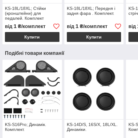
KS-18L/18XL; Стійки
KS-18L/18XL; Передня і
KS-1
(кронштейни) для
задня фара . Комплект.
стрі
педалей. Комплект
1
1
від
₴/комплект
від
₴/комплект
від
Купити
Купити
Подібні товари компанії
KS-S16Pro; Динамік.
KS-14D/S, 16S/X, 18L/XL.
KS-S
Комплект.
Динаміки.
Комп