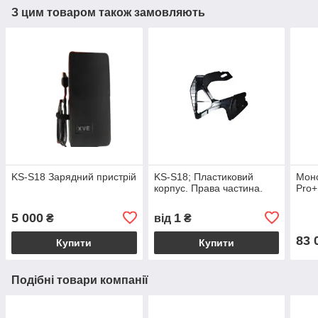
З цим товаром також замовляють
KS-S18 Зарядний пристрій
KS-S18; Пластиковий
Моно
корпус. Права частина.
Pro+
5 000
1
₴
від
₴
83 
Купити
Купити
Подібні товари компанії