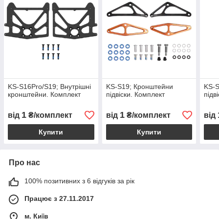
KS-S16Pro/S19; Внутрішні
KS-S19; Кронштейни
KS-S
кронштейни. Комплект
підвіски. Комплект
підв
1
1
від
₴/комплект
від
₴/комплект
від
Купити
Купити
Про нас
100% позитивних з 6 відгуків за рік
Працює з 27.11.2017
м. Київ