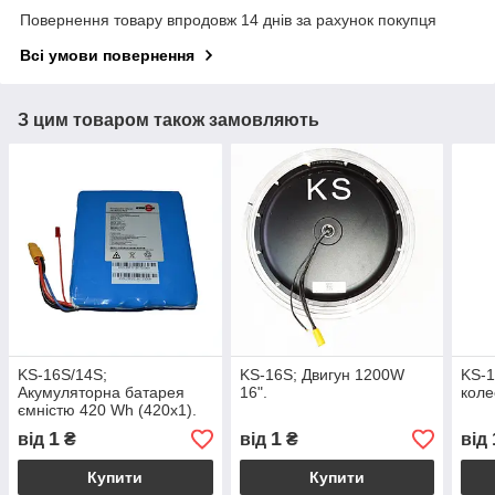
Повернення товару впродовж 14 днів за рахунок покупця
Всі умови повернення
З цим товаром також замовляють
KS-16S/14S;
KS-16S; Двигун 1200W
KS-1
Акумуляторна батарея
16".
коле
ємністю 420 Wh (420x1).
1
1
від
₴
від
₴
від
Купити
Купити