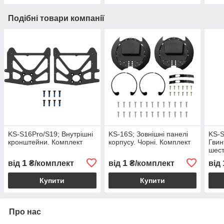
Подібні товари компанії
KS-S16Pro/S19; Внутрішні
KS-16S; Зовнішні панелі
KS-S
кронштейни. Комплект
корпусу. Чорні. Комплект
Гвин
шес
1
1
від
₴/комплект
від
₴/комплект
від
Купити
Купити
Про нас