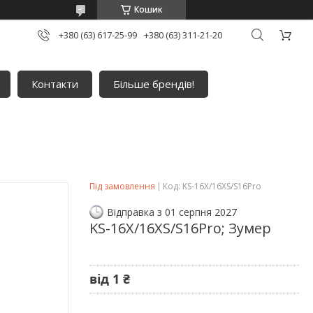
Кошик
+380 (63) 617-25-99
+380 (63) 311-21-20
Контакти
Більше брендів!
Під замовлення
Код:
KS-16X/16XS/S16Pro
Відправка з 01 серпня 2027
KS-16X/16XS/S16Pro; Зумер
від
1 ₴