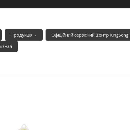
Продукція
Офіційний сервісний центр KingSong
-канал