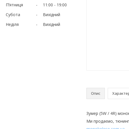
Пʼятниця
11:00
19:00
Субота
Вихідний
Неділя
Вихідний
Опис
Характе
Зумер (5W / 4R) монок
Ми продаємо, тюнинг
monokoleso.com.ua