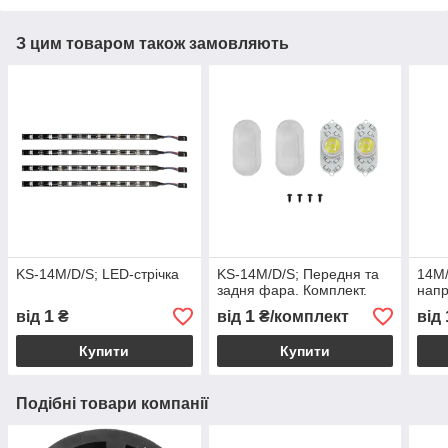
З цим товаром також замовляють
KS-14M/D/S; LED-стрічка
KS-14M/D/S; Передня та
14M/
задня фара. Комплект.
напр
1
1
від
₴
від
₴/комплект
від
Купити
Купити
Подібні товари компанії