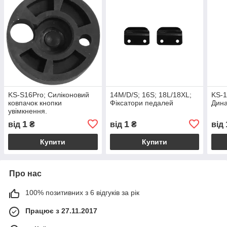
KS-S16Pro; Силіконовий
14M/D/S; 16S; 18L/18XL;
KS-1
ковпачок кнопки
Фіксатори педалей
Дина
увімкнення.
1
1
від
₴
від
₴
від
Купити
Купити
Про нас
100% позитивних з 6 відгуків за рік
Працює з 27.11.2017