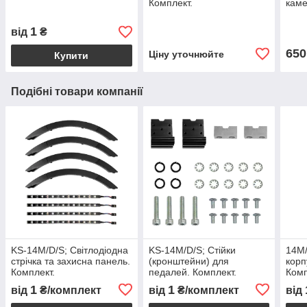
Комплект.
каме
1
від
₴
650
Ціну уточнюйте
Купити
Подібні товари компанії
KS-14M/D/S; Світлодіодна
KS-14M/D/S; Стійки
14M/
стрічка та захисна панель.
(кронштейни) для
корп
Комплект.
педалей. Комплект.
Ком
1
1
від
₴/комплект
від
₴/комплект
від