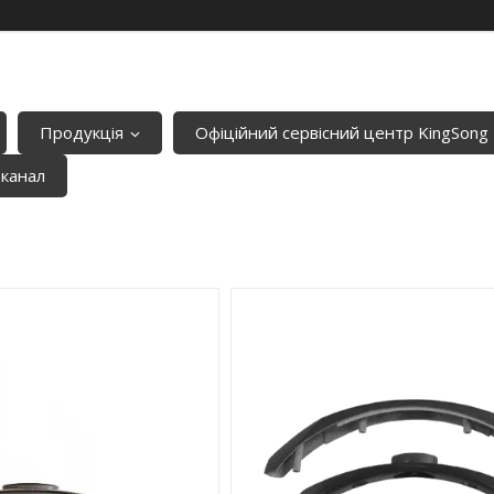
Продукція
Офіційний сервісний центр KingSong
-канал