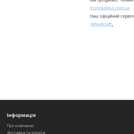
monokoleso.com.ua
Наш офіційний сервіс
Wheelcraft
.
Інформація
Про компанію
Доставка та оплата